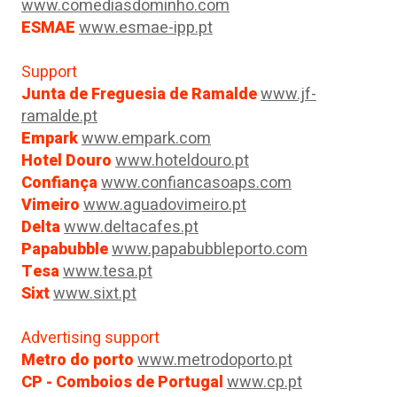
www.comediasdominho.com
ESMAE
www.esmae-ipp.pt
Support
Junta de Freguesia de Ramalde
www.jf-
ramalde.pt
Empark
www.empark.com
Hotel Douro
www.hoteldouro.pt
Confiança
www.confiancasoaps.com
Vimeiro
www.aguadovimeiro.pt
Delta
www.deltacafes.pt
Papabubble
www.papabubbleporto.com
Tesa
www.tesa.pt
Sixt
www.sixt.pt
Advertising support
Metro do porto
www.metrodoporto.pt
CP - Comboios de Portugal
www.cp.pt